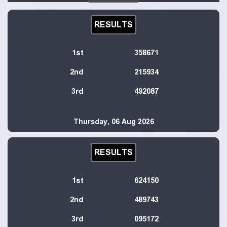
4
4
7
3
6
6
4
1
0
9
1
5
RESULTS
7
4
7
8
1
2
0
3
7
9
4
8
1st
358671
2
1
4
4
2
2
5
2
8
4
7
3
2nd
215934
9
2
3
5
0
2
3rd
492087
3
1
7
8
7
4
0
4
0
8
3
3
9
4
5
1
9
6
Thursday, 06 Aug 2026
1
1
6
6
6
0
9
7
3
6
8
2
RESULTS
0
6
2
3
9
1
3
9
7
2
8
1
1st
624150
9
0
0
8
3
1
0
7
4
7
5
5
2nd
489743
6
4
2
5
7
0
9
3rd
9
9
6
4
095172
2