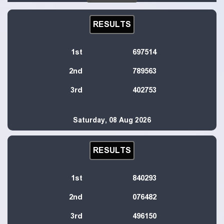
5
0
4
6
9
4
9
7
2
8
4
9
RESULTS
2
2
9
2
5
6
8
3
7
9
9
8
1st
697514
6
1
9
9
7
0
9
7
1
2
2
9
2nd
789563
8
7
4
6
3
8
3rd
402753
3
9
6
9
5
0
4
0
9
1
3
7
6
0
9
6
0
6
Saturday, 08 Aug 2026
4
9
8
2
2
9
9
4
1
2
7
9
RESULTS
2
1
9
2
0
8
3
8
2
7
0
0
1st
840293
8
4
6
1
2
8
3
2
8
7
3
1
2nd
076482
6
5
3
6
6
1
7
3rd
0
5
6
3
496150
9