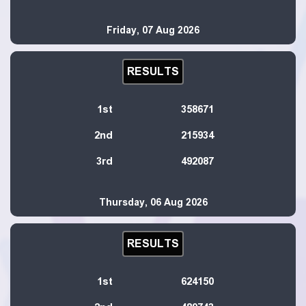
9
9
9
8
6
0
6
0
8
1
7
0
Friday, 07 Aug 2026
9
2
4
8
2
6
8
9
4
9
5
4
RESULTS
7
1
1
3
6
8
1st
358671
2nd
215934
3rd
492087
Thursday, 06 Aug 2026
RESULTS
1st
624150