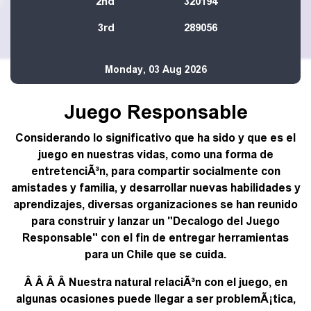
2nd
320194
3rd
289056
Monday, 03 Aug 2026
Juego Responsable
Considerando lo significativo que ha sido y que es el
juego en nuestras vidas, como una forma de
entretenciÃ³n, para compartir socialmente con
amistades y familia, y desarrollar nuevas habilidades y
aprendizajes, diversas organizaciones se han reunido
para construir y lanzar un "Decalogo del Juego
Responsable" con el fin de entregar herramientas
para un Chile que se cuida.
Â Â Â Â Nuestra natural relaciÃ³n con el juego, en
algunas ocasiones puede llegar a ser problemÃ¡tica,