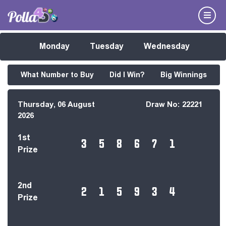
Monday
Tuesday
Wednesday
Thu
What Number to Buy
Did I Win?
Big Winnings
Thursday, 06 August
Draw No: 22221
5
5
3
5
1
1
2026
1
7
3
2
4
6
1st
6
1
1
4
8
7
3
5
8
6
7
1
Prize
5
2
8
9
3
3
4
8
3
9
0
0
4
4
3
7
4
9
2nd
5
4
1
3
1
0
2
1
5
9
3
4
Prize
8
6
6
5
8
0
1
7
0
1
2
5