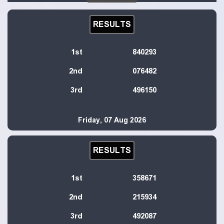
7
6
8
4
8
7
1
8
0
8
7
6
RESULTS
4
4
3
2
6
9
6
8
6
3
9
0
1st
840293
3
8
0
0
2
9
3
6
2
4
5
9
2nd
076482
1
6
5
6
5
8
3rd
496150
9
0
2
5
8
3
8
4
5
5
3
9
7
0
4
3
4
8
Friday, 07 Aug 2026
2
2
3
0
5
3
4
4
0
1
2
0
RESULTS
5
7
6
9
7
7
9
4
4
0
5
7
1st
358671
3
1
5
9
4
1
3
9
5
4
3
5
2nd
215934
1
9
1
0
0
8
9
3rd
0
5
5
5
492087
9