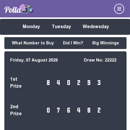
Monday
Tuesday
Wednesday
Thu
What Number to Buy
Did I Win?
Big Winnings
Friday, 07 August 2026
Draw No: 22222
1
9
8
0
4
6
0
4
4
8
6
6
1st
3
4
3
6
6
2
8
4
0
2
9
3
Prize
3
2
1
8
0
3
2
1
1
7
9
0
9
2
1
7
7
4
2nd
9
5
5
4
0
5
0
7
6
4
8
2
Prize
2
4
3
5
8
0
0
7
0
4
5
5