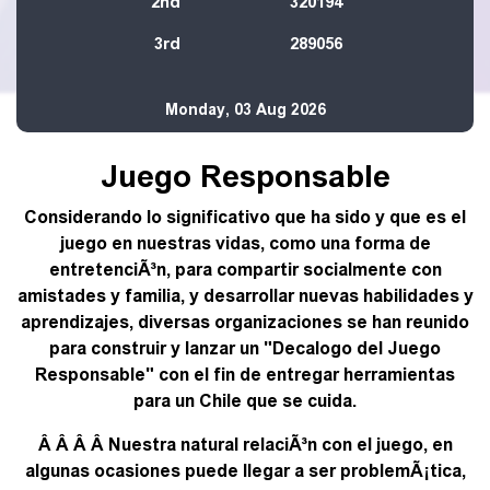
2nd
320194
3rd
289056
Monday, 03 Aug 2026
Juego Responsable
Considerando lo significativo que ha sido y que es el
juego en nuestras vidas, como una forma de
entretenciÃ³n, para compartir socialmente con
amistades y familia, y desarrollar nuevas habilidades y
aprendizajes, diversas organizaciones se han reunido
para construir y lanzar un "Decalogo del Juego
Responsable" con el fin de entregar herramientas
para un Chile que se cuida.
Â Â Â Â Nuestra natural relaciÃ³n con el juego, en
algunas ocasiones puede llegar a ser problemÃ¡tica,