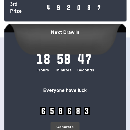
6
3
3
5
6
4
3rd
4
9
2
0
8
7
0
5
7
2
5
1
Prize
2
0
4
6
2
2
1
8
0
2
8
3
8
0
8
5
7
0
Next Draw In
0
9
2
9
5
4
2
5
8
7
2
6
9
5
0
8
7
0
18
58
47
1
1
2
2
5
6
3
1
8
1
1
1
Hours
Minutes
Seconds
6
6
1
2
4
9
2
9
5
1
9
1
8
8
1
5
5
2
Everyone have luck
6
6
4
3
7
3
4
2
1
2
7
7
6
5
8
6
8
3
7
1
1
3
4
7
2
9
5
4
3
8
Generate