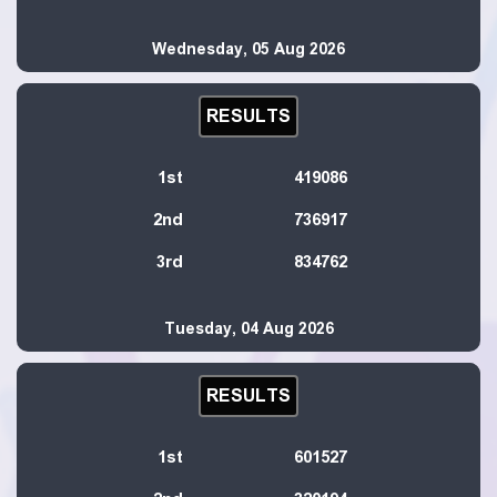
1
2
6
0
7
1
9
0
6
9
1
4
Wednesday, 05 Aug 2026
9
3
2
1
4
9
1
3
1
2
8
1
RESULTS
0
0
5
9
2
6
1st
419086
2nd
736917
3rd
834762
Tuesday, 04 Aug 2026
RESULTS
1st
601527