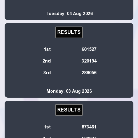
8
6
4
5
6
5
6
1
5
5
2
6
Tuesday, 04 Aug 2026
3
8
3
2
5
5
9
7
9
9
0
6
RESULTS
7
5
4
3
9
6
1st
601527
2nd
320194
3rd
289056
Monday, 03 Aug 2026
RESULTS
1st
873461