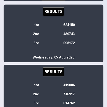
1
0
1
6
7
9
6
5
6
6
4
3
RESULTS
4
4
2
4
4
9
3
7
2
8
6
4
1st
624150
1
0
6
5
1
4
9
0
3
6
6
2
2nd
489743
7
1
8
9
9
8
3rd
095172
2
1
9
5
2
7
1
6
6
4
2
8
1
9
2
4
0
8
Wednesday, 05 Aug 2026
6
5
6
7
8
4
5
1
6
9
8
2
RESULTS
2
2
2
3
2
7
8
0
9
9
0
6
1st
419086
5
1
6
0
0
5
2
1
6
1
5
5
2nd
736917
5
4
8
8
4
1
6
3rd
6
0
7
3
834762
6