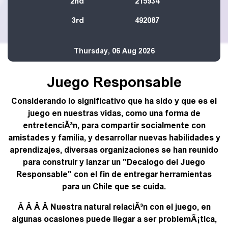
2nd
215934
3rd
492087
Thursday, 06 Aug 2026
Juego Responsable
Considerando lo significativo que ha sido y que es el
juego en nuestras vidas, como una forma de
entretenciÃ³n, para compartir socialmente con
amistades y familia, y desarrollar nuevas habilidades y
aprendizajes, diversas organizaciones se han reunido
para construir y lanzar un "Decalogo del Juego
Responsable" con el fin de entregar herramientas
para un Chile que se cuida.
Â Â Â Â Nuestra natural relaciÃ³n con el juego, en
algunas ocasiones puede llegar a ser problemÃ¡tica,