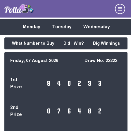
Monday
Tuesday
Wednesday
Thu
What Number to Buy
Did I Win?
Big Winnings
Friday, 07 August 2026
Draw No: 22222
8
3
8
2
6
0
4
5
1
2
7
3
1st
4
7
6
2
1
8
8
4
0
2
9
3
Prize
2
2
7
6
4
6
2
2
3
6
6
7
8
2
9
3
1
7
2nd
8
5
9
3
3
7
0
7
6
4
8
2
Prize
6
5
2
0
1
1
4
0
1
5
3
8