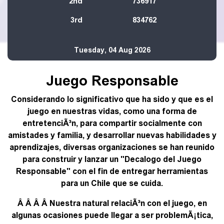
2nd
736917
3rd
834762
Tuesday, 04 Aug 2026
Juego Responsable
Considerando lo significativo que ha sido y que es el
juego en nuestras vidas, como una forma de
entretenciÃ³n, para compartir socialmente con
amistades y familia, y desarrollar nuevas habilidades y
aprendizajes, diversas organizaciones se han reunido
para construir y lanzar un "Decalogo del Juego
Responsable" con el fin de entregar herramientas
para un Chile que se cuida.
Â Â Â Â Nuestra natural relaciÃ³n con el juego, en
algunas ocasiones puede llegar a ser problemÃ¡tica,