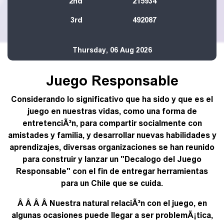
2nd
215934
3rd
492087
Thursday, 06 Aug 2026
Juego Responsable
Considerando lo significativo que ha sido y que es el
juego en nuestras vidas, como una forma de
entretenciÃ³n, para compartir socialmente con
amistades y familia, y desarrollar nuevas habilidades y
aprendizajes, diversas organizaciones se han reunido
para construir y lanzar un "Decalogo del Juego
Responsable" con el fin de entregar herramientas
para un Chile que se cuida.
Â Â Â Â Nuestra natural relaciÃ³n con el juego, en
algunas ocasiones puede llegar a ser problemÃ¡tica,