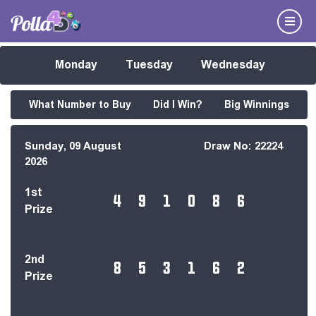
Monday
Tuesday
Wednesday
Thu
What Number to Buy
Did I Win?
Big Winnings
Sunday, 09 August
Draw No: 22224
6
5
7
2
3
3
2026
7
4
5
3
1
5
1st
6
1
8
1
3
3
4
9
1
0
8
6
Prize
4
4
2
7
2
8
6
4
3
8
0
4
2
8
2
3
4
1
2nd
6
7
5
8
8
0
8
5
3
1
6
2
Prize
2
4
4
9
6
5
7
5
0
2
8
3