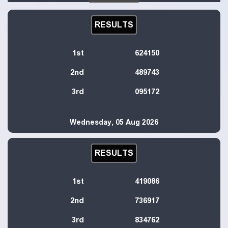
5
2
9
4
2
3
6
7
7
8
7
2
RESULTS
4
2
4
0
3
9
9
2
0
8
8
0
1st
624150
7
1
3
8
2
3
9
0
7
6
4
4
2nd
489743
3
8
3
5
4
6
3rd
095172
6
6
3
5
7
6
6
0
7
2
1
9
0
4
7
7
5
7
Wednesday, 05 Aug 2026
2
7
4
5
4
6
7
6
2
5
2
5
RESULTS
8
4
4
4
9
8
9
0
9
0
9
7
1st
419086
2
3
5
8
5
7
4
2
9
5
3
1
2nd
736917
3
8
0
8
9
1
7
3rd
9
5
9
0
834762
5