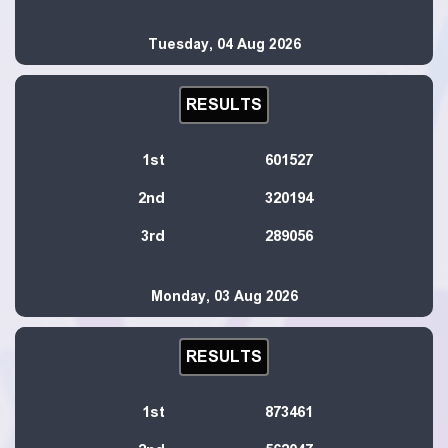
7
3
3
5
6
4
6
1
0
0
8
9
Tuesday, 04 Aug 2026
1
9
9
5
6
5
1
2
8
7
5
9
RESULTS
0
1
8
5
9
2
1st
601527
2nd
320194
3rd
289056
Monday, 03 Aug 2026
RESULTS
1st
873461