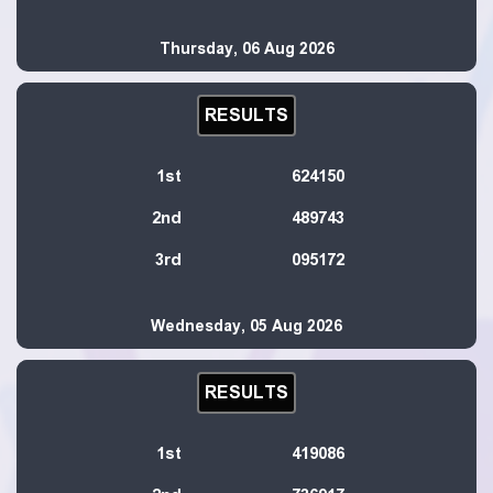
7
5
1
9
7
9
7
6
8
3
7
1
Thursday, 06 Aug 2026
0
6
1
9
7
9
7
7
4
8
3
6
RESULTS
1
2
3
9
2
1
1st
624150
2nd
489743
3rd
095172
Wednesday, 05 Aug 2026
RESULTS
1st
419086