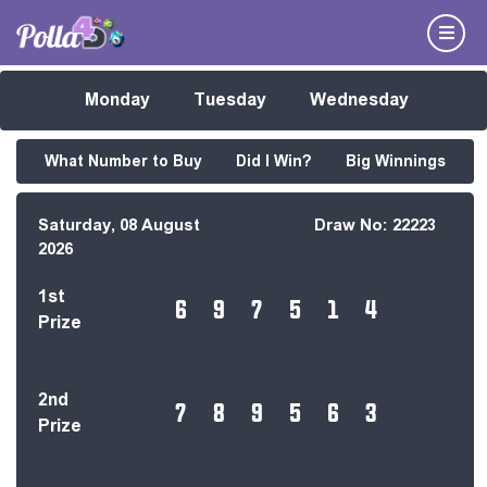
Monday
Tuesday
Wednesday
Thu
What Number to Buy
Did I Win?
Big Winnings
Saturday, 08 August
Draw No: 22223
1
1
7
9
6
2
2026
0
4
9
7
5
2
1st
6
8
7
1
5
4
6
9
7
5
1
4
Prize
8
5
9
8
5
8
1
3
7
3
6
1
2
1
9
2
5
8
2nd
9
8
6
9
3
6
7
8
9
5
6
3
Prize
3
5
1
2
4
6
9
2
1
9
2
1