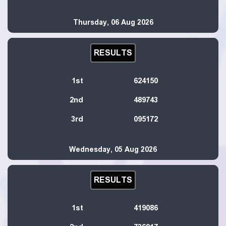
3
1
5
3
0
3
0
3
3
3
5
1
Thursday, 06 Aug 2026
0
6
0
4
7
5
7
4
4
2
7
5
RESULTS
2
5
9
3
3
2
1st
624150
2nd
489743
3rd
095172
Wednesday, 05 Aug 2026
RESULTS
1st
419086