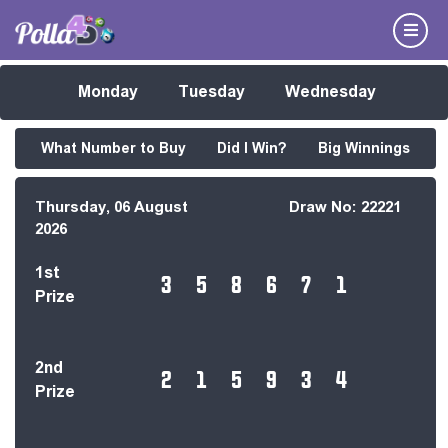
Monday
Tuesday
Wednesday
Thu
What Number to Buy
Did I Win?
Big Winnings
Thursday, 06 August
Draw No: 22221
8
9
0
8
8
0
2026
7
3
9
3
2
0
1st
1
2
6
7
9
6
3
5
8
6
7
1
Prize
2
2
6
7
4
7
7
7
8
8
9
3
8
2
2
6
7
1
2nd
8
5
1
5
6
1
2
1
5
9
3
4
Prize
6
6
2
4
2
5
8
4
2
6
3
4