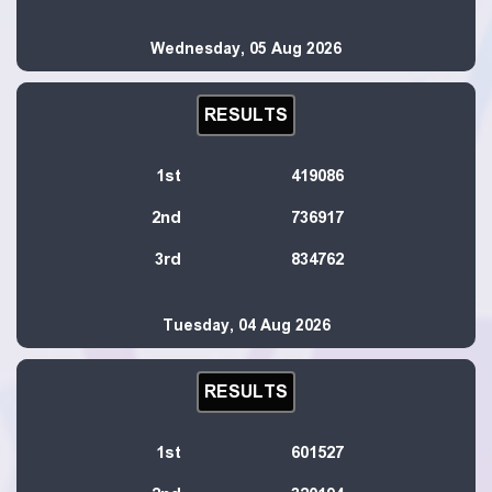
8
4
8
0
8
1
4
6
7
9
8
7
Wednesday, 05 Aug 2026
7
2
6
8
0
8
0
1
5
0
0
5
RESULTS
0
0
9
2
8
9
1st
419086
2nd
736917
3rd
834762
Tuesday, 04 Aug 2026
RESULTS
1st
601527