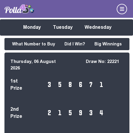
Monday
Tuesday
Wednesday
Thu
What Number to Buy
Did I Win?
Big Winnings
Thursday, 06 August
Draw No: 22221
9
0
2
3
8
5
2026
9
5
1
3
2
4
1st
8
9
2
2
2
2
3
5
8
6
7
1
Prize
4
2
4
2
4
1
1
9
6
8
8
1
2
7
1
6
7
8
2nd
7
9
2
4
8
2
2
1
5
9
3
4
Prize
7
7
9
1
6
4
4
4
9
0
2
1