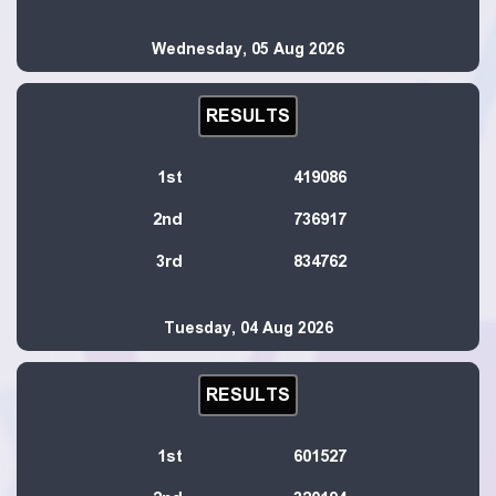
6
6
8
8
3
3
6
1
4
7
4
2
Wednesday, 05 Aug 2026
6
2
2
2
4
8
6
5
5
0
9
8
RESULTS
2
1
7
6
1
5
1st
419086
2nd
736917
3rd
834762
Tuesday, 04 Aug 2026
RESULTS
1st
601527